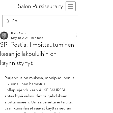
Salon Pursiseura ry
Erkki Alanto
May 10, 2023
1 min read
SP-Postia: Ilmoittautuminen
kesän jollakouluihin on
käynnistynyt
Purjehdus on mukava, monipuolinen ja 
liikunnallinen harrastus. 
Jollapurjehduksen ALKEISKURSSI 
antaa hyvä valmiudet purjehduksen 
aloittamiseen. Omaa venettä ei tarvita, 
vaan kurssilaiset saavat käyttää seuran 