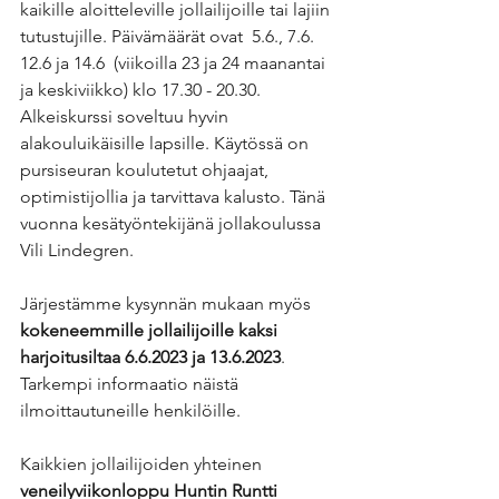
kaikille aloitteleville jollailijoille tai lajiin 
tutustujille. Päivämäärät ovat  5.6., 7.6. 
12.6 ja 14.6  (viikoilla 23 ja 24 maanantai 
ja keskiviikko) klo 17.30 - 20.30.
Alkeiskurssi soveltuu hyvin 
alakouluikäisille lapsille. Käytössä on 
pursiseuran koulutetut ohjaajat, 
optimistijollia ja tarvittava kalusto. Tänä 
vuonna kesätyöntekijänä jollakoulussa 
Vili Lindegren.
Järjestämme kysynnän mukaan myös 
kokeneemmille jollailijoille kaksi 
harjoitusiltaa 6.6.2023 ja 13.6.2023
. 
Tarkempi informaatio näistä 
ilmoittautuneille henkilöille.
Kaikkien jollailijoiden yhteinen 
veneilyviikonloppu Huntin Runtti 