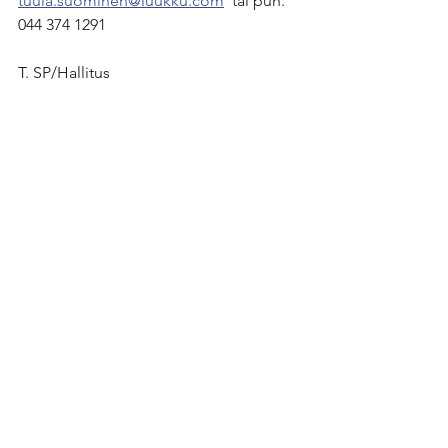
tuula.suominen@luukku.com
  tai puh. 
044 374 1291
T. SP/Hallitus
Juniorit