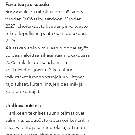
Rahoitus ja aikataulu
Ruoppauksen rahoitus on sisällytetty 
vuoden 2026 talousarvioon. Vuoden 
2027 rahoituksesta kaupunginvaltuusto 
tekee lopullisen päätöksen joulukuussa 
2026.
Alustavan arvion mukaan ruoppaustyöt 
voidaan aloittaa aikaisintaan lokakuussa 
2026, mikäli lupa saadaan ELY-
keskukselta ajoissa. Aikatauluun 
vaikuttavat luonnonsuojeluun liittyvät 
rajoitukset, kuten lintujen pesimä- ja 
kalojen kutuajat.
Urakkavalmistelut
Hankkeen tekniset suunnitelmat ovat 
valmiina. Lupapäätökseen voi kuitenkin 
sisältyä ehtoja tai muutoksia, jotka on 
huomioitava urakkatarjouspyynnöissä. 