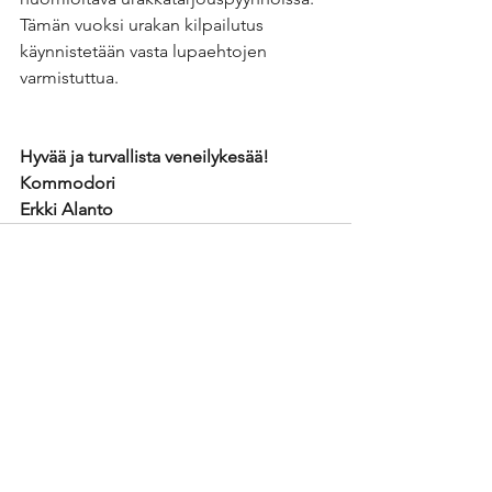
Tämän vuoksi urakan kilpailutus 
käynnistetään vasta lupaehtojen 
varmistuttua.
Hyvää ja turvallista veneilykesää!
Kommodori
Erkki Alanto
See All
Recent Posts