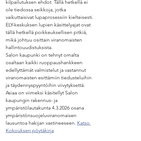
kilpailutuksen ehdot. Tällä hetkellä ei 
ole tiedossa seikkoja, jotka 
vaikuttaisivat lupaprosessiin kielteisesti. 
ELY-keskuksen lupien käsittelyajat ovat 
tällä hetkellä poikkeuksellisen pitkiä, 
mikä johtuu osittain viranomaisten 
hallintouudistuksista.
Salon kaupunki on tehnyt omalta 
osaltaan kaikki ruoppaushankkeen 
edellyttämät valmistelut ja vastannut 
viranomaisten esittämiin tiedusteluihin 
ja täydennyspyyntöihin viivytyksettä.
Asiaa on viimeksi käsitellyt Salon 
kaupungin rakennus- ja 
ympäristölautakunta 4.3.2026 osana 
ympäristönsuojeluviranomaisen 
lausuntoa hakijan vastineeseen. 
Katso 
Kokouksen pöytäkirja