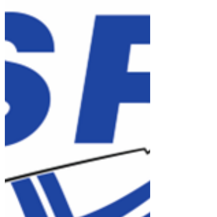
Avomeripurjehtijoiden Garmin-
Rankingissä että Saaristomeren FinRating
Rankingissä. Kilpailuluoka