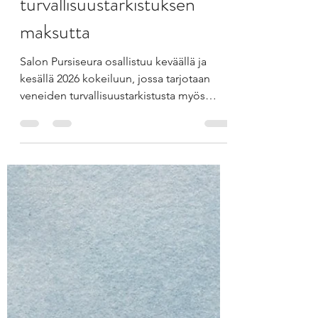
Patrik .
May 25
1 min read
Salon Pursiseura tarjoaa
veneellesi
turvallisuustarkistuksen
maksutta
Salon Pursiseura osallistuu keväällä ja
kesällä 2026 kokeiluun, jossa tarjotaan
veneiden turvallisuustarkistusta myös
seuraan kuulumattomille veneilijöille.
Suomen Purjehdus ja Veneily ry:n (SPV)
organisoiman pilotin tavoitteena on
edistää veneilyturvallisuutta ja tehdä
veneseurojen asiantuntemusta ja