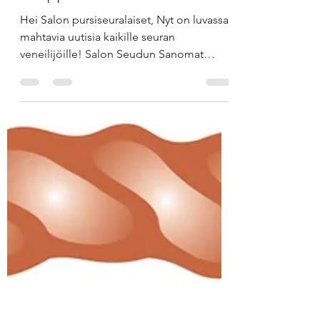
ruoppaushommiin!
Hei Salon pursiseuralaiset, Nyt on luvassa
mahtavia uutisia kaikille seuran
veneilijöille! Salon Seudun Sanomat
uutisoi tänään (30.7.), että Salon
veneväylän pitkään odotettu ruoppaus on
vihdoin saanut tarvittavan luvan Lupa- ja
valvontavirastolta. Tämä on Salon
pursiseuralle suuri ja tärkeä asia: väylän
madaltuminen ja liettyminen on
puhuttanut pitkään, ja nyt syvyysongelmiin
saadaan viimein ratkaisu! Mitä ja milloin
tapahtuu? Aikataulu: Tarjouspyyntöjä
valmistellaan heti lo