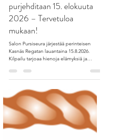
Patrik .
Jul 28
1 min read
Kasnäs Regatta
purjehditaan 15. elokuuta
2026 – Tervetuloa
mukaan!
Salon Pursiseura järjestää perinteisen
Kasnäs Regatan lauantaina 15.8.2026.
Kilpailu tarjoaa hienoja elämyksiä ja
merellistä tunnelmaa Kemiönsaaren
upeassa saaristossa niin aktiivisille
kilpapurjehtijoille kuin rennommalla
otteella mukaan tuleville retkiveneilijöille.
Kilpailun tiedot ja luokat Kilpailussa on
useita ratavaihtoehtoja pituudeltaan 16–27
mpk. Tapahtuma on mukana sekä