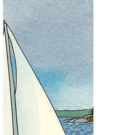
toimintaa tutuksi veneilijöille, jotka eivät
vielä kuulu veneseuraan.
Turvallisuustarkistuksessa käydään läpi
veneen turvallisuuteen ja varusteisiin
liittyviä asioita asiantunte