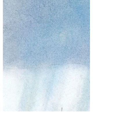
6.6.2026
Hei, Kesäkuun alussa suunnataan
porukalla Nauvon kaakkoispuolelle, sillä
kauden minieskaaderi suuntaa Pensariin
lauantaina 6. kesäkuuta. Päivän ohjelma ja
saapuminen: Alkuiltapäivästä parkkiin:
Tavoitellaan rantautumista Pensarin
suojaisaan satamaan heti iltapäivän
korvilla, jotta ehditään vetää köydet
kireälle ennen iltaohjelmaa. Sauna ja
illanvietto: Seuralle on varattu sauna illaksi.
Saarella palvelee myös ravintola.
Satamamaksu: Alkaen 30 €/vrk.
Ilmoittautuminen: Ilmoitta