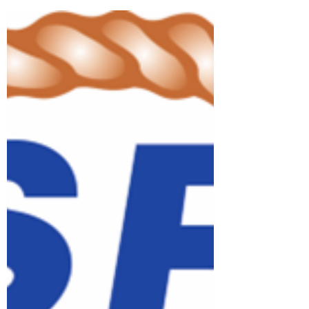
Hei, Syyskausi lähestyy ja on aika laittaa
paikkoja kuntoon yhteisvoimin!
Kattisaaren talkoot järjestetään lauantaina
8. elokuuta. Päivän aikana on tarjolla
monenlaista tekemistä erilaisten
askareiden parissa, joten kaikille löytyy
varmasti sopivaa puuhaa. Luvassa on myös
perinteistä talkootarjoilua pikkupurtavan
ja virvokkeiden kera. Tervetuloa mukaan
puuhailemaan ja viettämään rentoa
talkoopäivää hyvässä seurassa! Terveisin
Katin isännistö & Salon Pursiseura ry