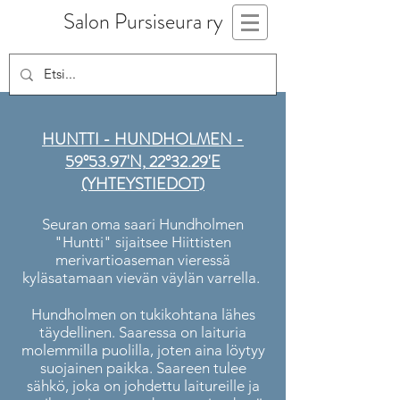
Salon Pursiseura ry
HUNTTI - HUNDHOLMEN -
59°53.97
'
N,
22°32.29'E
(YHTEYSTIEDOT
)
Seuran oma saari Hundholmen
"Huntti" sijaitsee Hiittisten
merivartioaseman vieressä
kyläsatamaan vievän väylän varrella.
Hundholmen on tukikohtana lähes
täydellinen. Saaressa on laituria
molemmilla puolilla, joten aina löytyy
suojainen paikka. Saareen tulee
sähkö, joka on johdettu laitureille ja