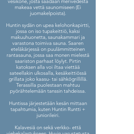
vesikone, josta saadaan merivedestä
makeaa vettä saunomiseen (Ei
juomakelpoista).
Huntin sydän on upea kelohonkapirtti,
jossa on iso tupakeittiö, kaksi
makuuhuonetta, saunakammari ja
varastona toimiva sauna. Saaren
eteläkärjessä on puulämmitteinen
rantasauna, jossa saa monen mielestä
saariston parhaat löylyt. Pirtin
katoksen alla voi iltaa viettää
sateellakin ulkosalla, kesäkeittiössä
grillata joko kaasu- tai sähkögrillillä.
Terassilla puolestaan mahtuu
pyörähtelemään tanssin tahdeissa.
Huntissa järjestetään kesän mittaan
tapahtumia, kuten Huntin Runtti +
juniorileiri.
Kalavesiä on sekä verkko- että
viehekalastukseen. Hyvin varustetusta