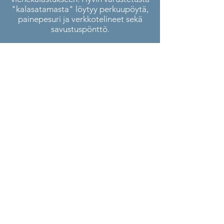
"kalasatamasta" löytyy perkuupöytä,
painepesuri ja verkkotelineet sekä
savustuspönttö.